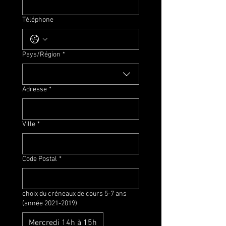
Téléphone
Adresse multiligne
Pays/Région
*
Adresse
*
Ville
*
Code Postal
*
choix du créneaux de cours 5-7 ans
(année 2021-2019)
Mercredi 14h à 15h