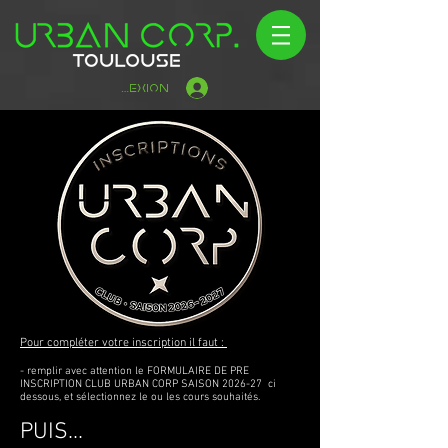
Connexion
Pour compléter votre inscription il faut :
- remplir avec attention le FORMULAIRE DE PRE
INSCRIPTION CLUB URBAN CORP SAISON 2026-27 ci
dessous, et sélectionnez le ou les cours souhaités.
PUIS...