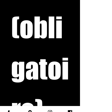
(obli
gatoi
re)