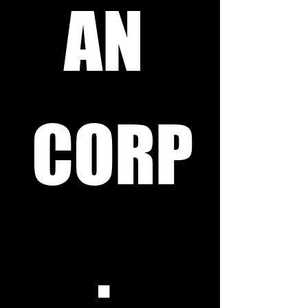
AN 
CORP
. 