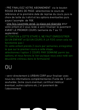
- PRÈ FINALISEZ VOTRE ABONNEMENT via le bouton
ROUGE EN BAS DE PAGE: sélectionnez le cours de
reférence et la première date de reprise du cours, puis le
choix de taille du t-shirt et les options éventuelles puis
payez l'acompte de 90€.
-
Une fois l'acompte versé, la place est réservée
pour
votre enfant et il vous reste à venir finaliser le paiement
AVANT LE PREMIER COURS (semaine du 7 au 13
septembre)
(ATTENTION à CETTE ETAPE IL NE FAUT ENREGISTRER
QU'UN ENFANT et QU'UN COURS À LA FOIS sinon cela ne
fonctionne pas )
(Si votre enfant prends 2 cours par semaines, enregistrez
le que sur le premier cours a cette étape,
sélectionnez
l'option 2 COURS PAR SEMAINE parmi les
options, et nous ferons le lien puisque vous avez noté son
deuxième créneau dans le formulaire)
OU
- venir directement à URBAN CORP. pour finaliser avec
nous les informations complémentaires (Taille de T-shirt
souhaitée, 2eme cours éventuel, certificat médical
éventuel, autres options etc...) et paiement de
l'abonnement.