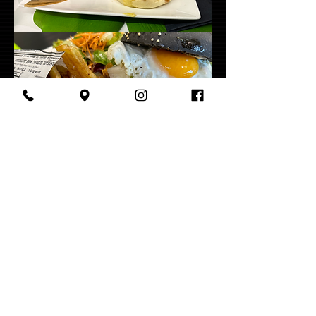
URBAN CORP. Toulouse
/ Parkour / OCR / ninja
warrior / cross training / trampoline /
acrobaties / Tag
16
h-21h/
Horaires d'ouverturE
/ LUNDI
Mardi
12h-21h
MERCREDI jeudi vendredi
/ SAMEDI
10h-19h
Dimanche
URBAN CORP. est protégé par des
copyrights, marque et modèles
déposés ! Appréciez le, sans le copier
!